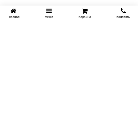
Главная
Меню
Корзина
Контакты
SPB-KROVATI.RU
+7 (812) 415-88-72
СПБ
+7 (495) 308-38-91
МСК
Работаем с 9:00 до 22:00 каждый Божий день :)
Заказать обратный звонок
ПРОИЗВОДИТЕЛИ КРОВАТЕЙ
Этажерка
Bennarti
Мир Матрасов