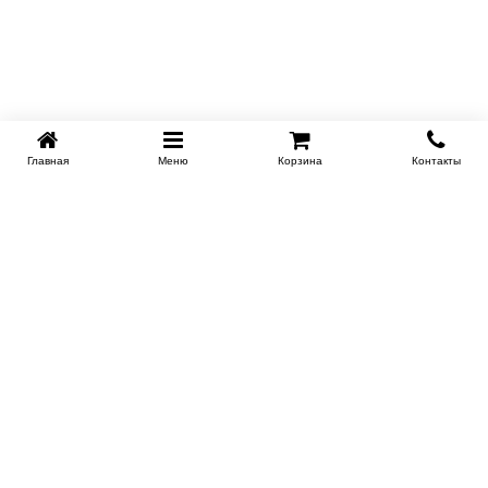
Главная
Меню
Корзина
Контакты
SPB-KROVATI.RU
+7 (812) 415-88-72
СПБ
+7 (495) 308-38-91
МСК
Работаем с 9:00 до 22:00 каждый Божий день :)
Заказать обратный звонок