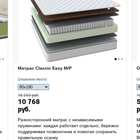
Матрас Classic Easy M/P
О
Спальное место:
С
18 250 руб.
1
10 768
руб.
р
Разносторонний матрас с независимыми
М
пружинами: каждая работает отдельно, бережно
М
а.
поддерживая позвоночник и помогая сохранить
М
правильную осанку.
В