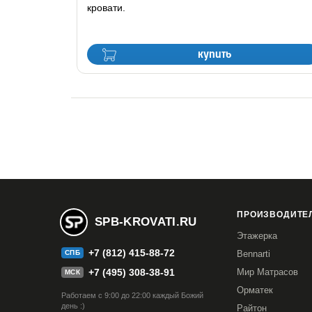
кровати.
купить
ПРОИЗВОДИТЕЛ
SPB-KROVATI.RU
Этажерка
+7 (812) 415-88-72
СПБ
Bennarti
+7 (495) 308-38-91
Мир Матрасов
МСК
Орматек
Работаем с 9:00 до 22:00 каждый Божий
день :)
Райтон