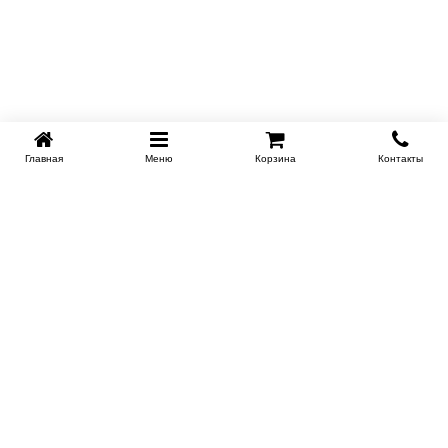
Главная
Меню
Корзина
Контакты
SPB-KROVATI.RU
+7 (812) 415-88-72
СПБ
+7 (495) 308-38-91
МСК
Работаем с 9:00 до 22:00 каждый Божий день :)
Заказать обратный звонок