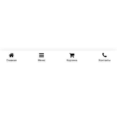
Главная
Меню
Корзина
Контакты
SPB-KROVATI.RU
+7 (812) 415-88-72
СПБ
+7 (495) 308-38-91
МСК
Работаем с 9:00 до 22:00 каждый Божий день :)