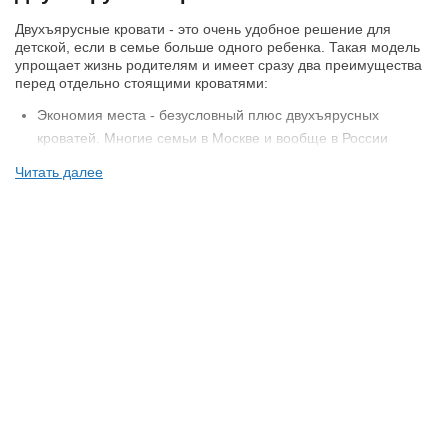
Двухъярусные кровати - это очень удобное решение для
детской, если в семье больше одного ребенка. Такая модель
упрощает жизнь родителям и имеет сразу два преимущества
перед отдельно стоящими кроватями:
Экономия места - безусловный плюс двухъярусных
кроватей. Многие семьи в Москве и вообще в России
ограничены по площади в детской и если на пол ставить
Читать далее
две кровати - просто не останется места на другую мебель.
А двухэтажные кровати решают эту проблему.
Игровой фактор. Для детей взбирание на второй этаж и
принятие решения кто же будет спать внизу, а кто вверху -
это увлекательная игра и отличное развлечение.
Купить двухъярусную кровать для детей - не всегда
однозначное решение. На этот счет бытуют разные мнения,
например у некоторых родителей есть опасения, что ребенок
может упасть с верхнего яруса или что там будет душно. Но
духота наверху зачастую зависит от общей вентилируемости
комнаты, а также от соотношения высоты потолков и 2 яруса
кровати. А удобные современные лестницы предохраняют от
падения при поспешном подъеме ии спуске.