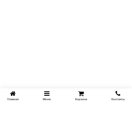
Главная
Меню
Корзина
Контакты
SPB-KROVATI.RU