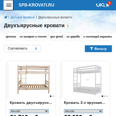
0
SPB-KROVATI.RU
/
Детские кровати
/
Двухъярусные кровати
Двухъярусные кровати
3
детские
со шкафом и столом
для детей
из дерева
с лестницей ящиками
Сортировать:
Фильтр
Кровать двухъярусная детская Ладушка-1 МХ
Кровать 2-х ярусная №1 из массива Фант