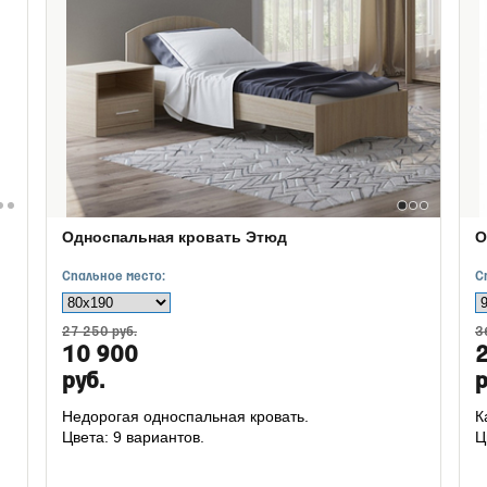
Односпальная кровать Этюд
О
Спальное место:
С
27 250 руб.
3
10 900
руб.
р
Недорогая односпальная кровать.
К
Цвета: 9 вариантов.
Ц