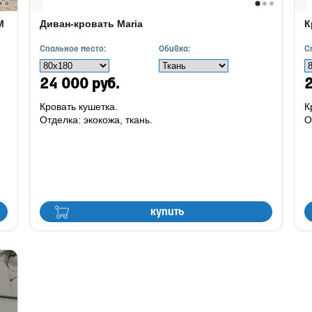
М
Диван-кровать Maria
К
Спальное место:
Обивка:
С
24 000 руб.
2
Кровать кушетка.
К
Отделка: экокожа, ткань.
О
купить