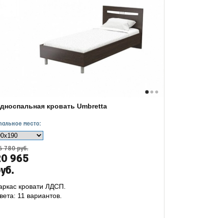
дноспальная кровать Umbretta
пальное место:
6 780 руб.
20 965
уб.
аркас кровати ЛДСП.
вета: 11 вариантов.