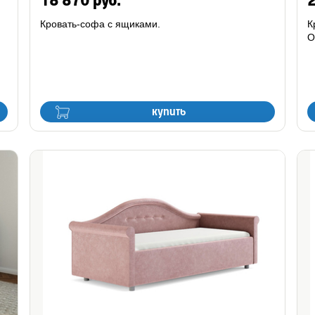
18 870 руб.
2
Кровать-софа с ящиками.
К
О
купить