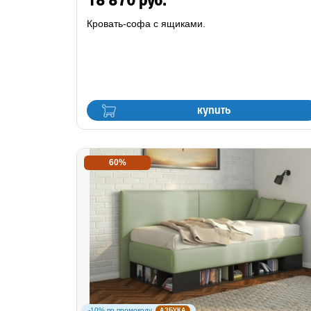
18 870 руб.
Кровать-софа с ящиками.
купить
60%
-10% по промокоду
АЗБУКА